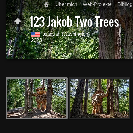
Über mich
Web-Projekte
Bibliog
123 Jakob Two Trees
Issaquah (Washington)
2023