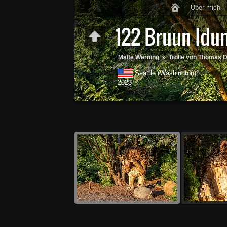
Über mich
122 Bruun Idu
Malte Werning
»
Trolle von Thomas
Seattle (Washington)
2023