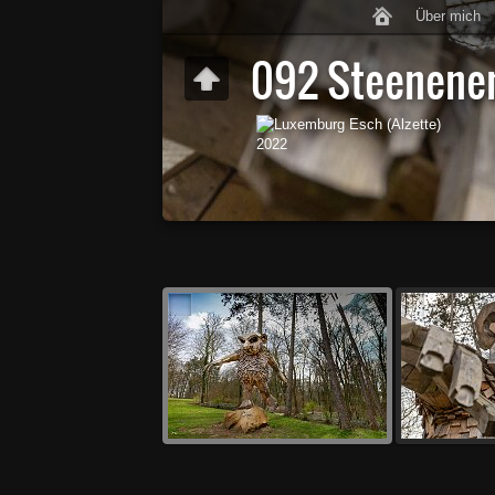
Über mich
092 Steenene
Esch (Alzette)
2022